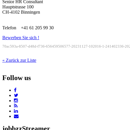
Senior HR Consultant
Hauptstrasse 100
CH-4102 Binningen
Telefon +41 61 205 99 30
Bewerben Sie sich !
70ac593a-8507-d48d-f736-656459506577-20231127-102016-1-241402336-20
« Zurück zur Liste
Follow us
jobbzzStreamer